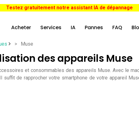
Testez gratuitement notre assistant IA de dépannage
Acheter
Services
IA
Pannes
FAQ
Bl
ues
>
Muse
lisation des appareils Muse
 accessoires et consommables des appareils Muse. Avec le ma
l suffit de rapprocher votre smartphone de votre appareil Mus