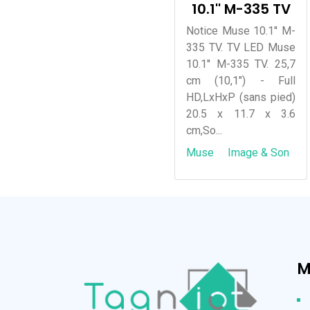
10.1'' M-335 TV
Notice Muse 10.1'' M-
335 TV. TV LED Muse
10.1'' M-335 TV. 25,7
cm (10,1") - Full
HD,LxHxP (sans pied)
20.5 x 11.7 x 3.6
cm,So...
Muse
Image & Son
M