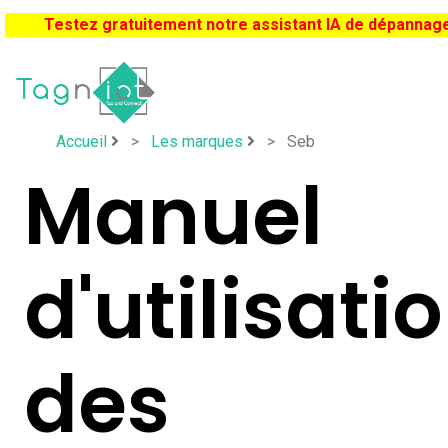
Testez gratuitement notre assistant IA de dépannag
Accueil
>
Les marques
>
Seb
Manuel
d'utilisati
des