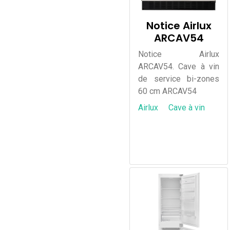
Notice Airlux
ARCAV54
Notice Airlux
ARCAV54. Cave à vin
de service bi-zones
60 cm ARCAV54
Airlux
Cave à vin