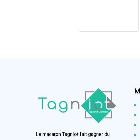
M
Le macaron TagnIot fait gagner du