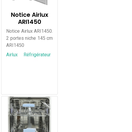
Notice Airlux
ARI1450
Notice Airlux ARI1450.
2 portes niche 145 cm
ARI1450
Airlux
Réfrigérateur