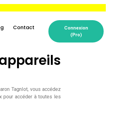
og
Contact
Connexion
(Pro)
ppareils
acaron TagnIot, vous accédez
ux pour accéder à toutes les