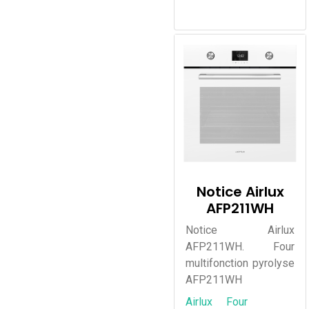
Notice Airlux
AFP211WH
Notice Airlux
AFP211WH. Four
multifonction pyrolyse
AFP211WH
Airlux
Four