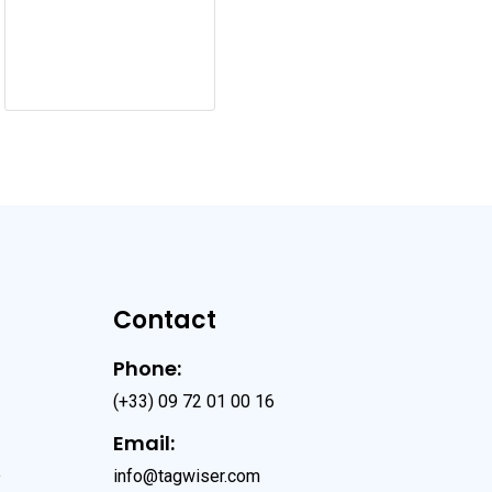
Contact
Phone:
(+33) 09 72 01 00 16
Email:
e
info@tagwiser.com