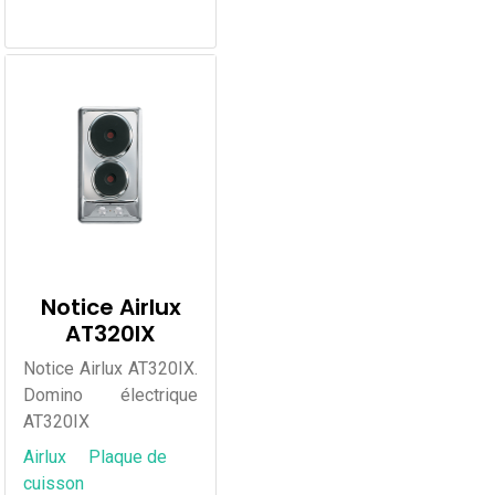
Notice Airlux
AT320IX
Notice Airlux AT320IX.
Domino électrique
AT320IX
Airlux
Plaque de
cuisson