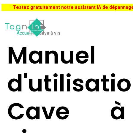
Testez gratuitement notre assistant IA de dépannag
Accueil
Cave à vin
Manuel
d'utilisati
Cave à