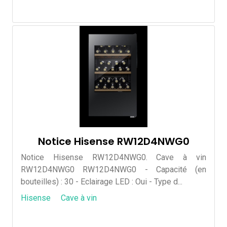
Notice Hisense RW12D4NWG0
Notice Hisense RW12D4NWG0. Cave à vin
RW12D4NWG0 RW12D4NWG0 - Capacité (en
bouteilles) : 30 - Eclairage LED : Oui - Type d...
Hisense
Cave à vin