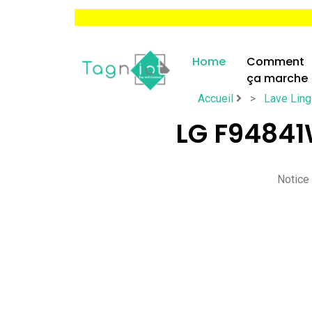
Home
Comment
ça marche
Accueil
>
Lave Lin
LG F94841
Notice d'uti