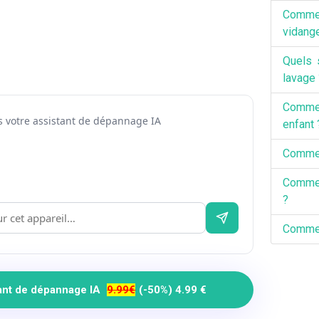
Commen
vidang
Quels 
lavage 
Commen
 votre assistant de dépannage IA
enfant 
Commen
Commen
?
Comment
tant de dépannage IA
9.99€
(-50%) 4.99 €