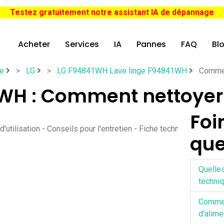
Testez gratuitement notre assistant IA de dépannage
Acheter
Services
IA
Pannes
FAQ
Bl
ge
>
LG
>
LG F94841WH Lave linge F94841WH
Commen
WH : Comment nettoyer 
Foi
lisation - Conseils pour l'entretien - Fiche technique - Contacte
que
Quelle
techni
Comme
d'alime