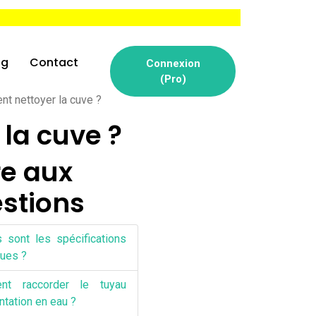
og
Contact
Connexion
(Pro)
t nettoyer la cuve ?
la cuve ?
re aux
r rapidement le SAV - Trouver les consommables, accessoires et p
stions
s sont les spécifications
ques ?
nt raccorder le tuyau
ntation en eau ?