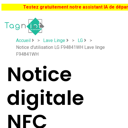
Testez gratuitement notre assistant IA de dép
Accueil
>
Lave Linge
>
LG
>
Notice d'utilisation LG F94841WH Lave linge
F94841WH
Notice
digitale
NFC