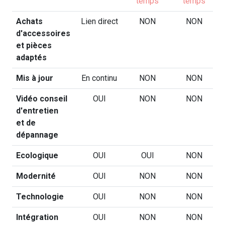
temps
temps
Achats
Lien direct
NON
NON
d'accessoires
et pièces
adaptés
Mis à jour
En continu
NON
NON
Vidéo conseil
OUI
NON
NON
d'entretien
et de
dépannage
Ecologique
OUI
OUI
NON
Modernité
OUI
NON
NON
Technologie
OUI
NON
NON
Intégration
OUI
NON
NON