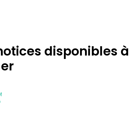
notices disponibles à
ger
M
D