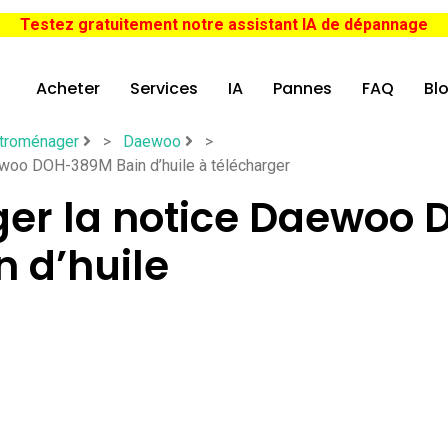
Testez gratuitement notre assistant IA de dépannage
Acheter
Services
IA
Pannes
FAQ
Bl
ctroménager
>
Daewoo
>
aewoo DOH-389M Bain d’huile à télécharger
ger la notice Daewoo
 d’huile