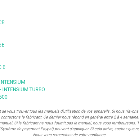
CB
5E
C.B
 INTENSIUM
 - INTENSIUM TURBO
500
 de vous trouver tous les manuels d'utilisation de vos appareils. Si nous n'avo
s contactons le fabricant. Ce dernier nous répond en général entre 2 à 4 semaine
nuel. Si le fabricant ne nous fournit pas le manuel, nous vous remboursons. T
(Système de payement Paypal) peuvent s'appliquer. Si cela arrive, sachez que 
Nous vous remercions de votre confiance.