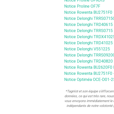
Notice Proline OF9DIS
Notice Proline OF7F
Notice Rowenta BU2751F0
Notice Delonghi TRRS0715
Notice Delonghi TRD40615
Notice Delonghi TRRS0715
Notice Delonghi TRDX4102
Notice Delonghi TRD41025
Notice Delonghi V551225
Notice Delonghi TRRS0920
Notice Delonghi TRD40820
Notice Rowenta BU2620F0
Notice Rowenta BU2751F0
Notice Optiméa OCE-D01-2
*TagnIot et son équipe s'éfforcent
données, ce qui est très rare, nou
vous envoyons immédiatement le ma
indépendants de notre volotonté 