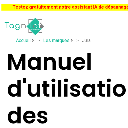
Testez gratuitement notre assistant IA de dépannag
Accueil
>
Les marques
>
Jura
Manuel
d'utilisati
des