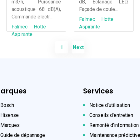
m3/h, Puissance
dB, Eclairage LED,
acoustique 68 dB(A),
Façade de coule...
Commande électr...
Falmec
Hotte
Falmec
Hotte
Aspirante
Aspirante
1
Next
arques
Services
Bosch
Notice d'utilisation
Hisense
Conseils d'entretien
Marques
Remonté d'information
Guide de dépannage
Maintenance prédictiv