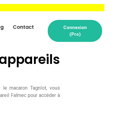
og
Contact
Connexion
(Pro)
ppareils
c le macaron TagnIot, vous
areil Falmec pour accéder à