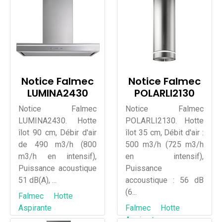
Notice Falmec
Notice Falmec
LUMINA2430
POLARLI2130
Notice Falmec
Notice Falmec
LUMINA2430. Hotte
POLARLI2130. Hotte
îlot 90 cm, Débir d'air
îlot 35 cm, Débit d'air :
de 490 m3/h (800
500 m3/h (725 m3/h
m3/h en intensif),
en intensif),
Puissance acoustique
Puissance
51 dB(A), ...
accoustique : 56 dB
(6...
Falmec
Hotte
Aspirante
Falmec
Hotte
Aspirante