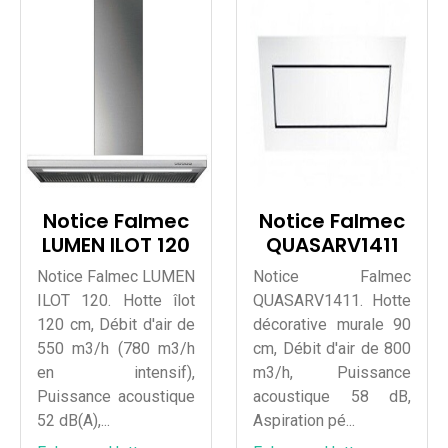
Notice Falmec
Notice Falmec
LUMEN ILOT 120
QUASARV1411
Notice Falmec LUMEN
Notice Falmec
ILOT 120. Hotte îlot
QUASARV1411. Hotte
120 cm, Débit d'air de
décorative murale 90
550 m3/h (780 m3/h
cm, Débit d'air de 800
en intensif),
m3/h, Puissance
Puissance acoustique
acoustique 58 dB,
52 dB(A),...
Aspiration pé...