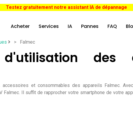
Testez gratuitement notre assistant IA de dépannage
Acheter
Services
IA
Pannes
FAQ
Bl
ues
>
Falmec
d'utilisation des a
ec, accessoires et consommables des appareils Falmec. Ave
 Falmec. Il suffit de rapprocher votre smartphone de votre app