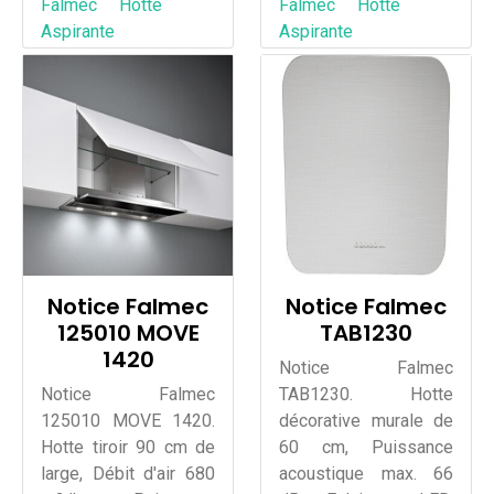
Falmec
Hotte
Falmec
Hotte
Aspirante
Aspirante
Notice Falmec
Notice Falmec
125010 MOVE
TAB1230
1420
Notice Falmec
Notice Falmec
TAB1230. Hotte
125010 MOVE 1420.
décorative murale de
Hotte tiroir 90 cm de
60 cm, Puissance
large, Débit d'air 680
acoustique max. 66