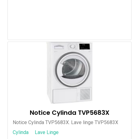
Notice Cylinda TVP5683X
Notice Cylinda TVP5683X. Lave linge TVP5683X
Cylinda
Lave Linge