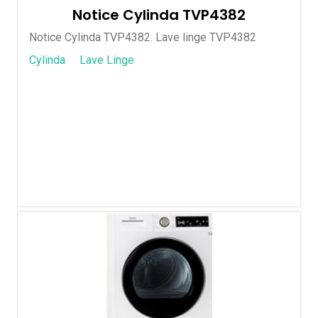
Notice Cylinda TVP4382
Notice Cylinda TVP4382. Lave linge TVP4382
Cylinda
Lave Linge