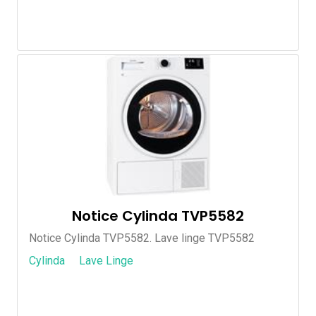
Notice Cylinda TVP5582
Notice Cylinda TVP5582. Lave linge TVP5582
Cylinda
Lave Linge