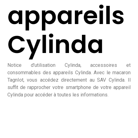
appareils
Cylinda
Notice d'utilisation Cylinda, accessoires et
consommables des appareils Cylinda. Avec le macaron
TagnIot, vous accédez directement au SAV Cylinda. Il
suffit de rapprocher votre smartphone de votre appareil
Cylinda pour accéder à toutes les informations.