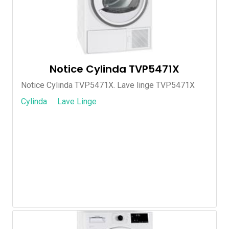
Notice Cylinda TVP5471X
Notice Cylinda TVP5471X. Lave linge TVP5471X
Cylinda
Lave Linge