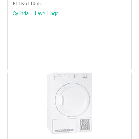
FTTK61106D
Cylinda
Lave Linge