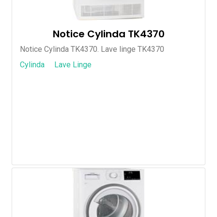
Notice Cylinda TK4370
Notice Cylinda TK4370. Lave linge TK4370
Cylinda
Lave Linge