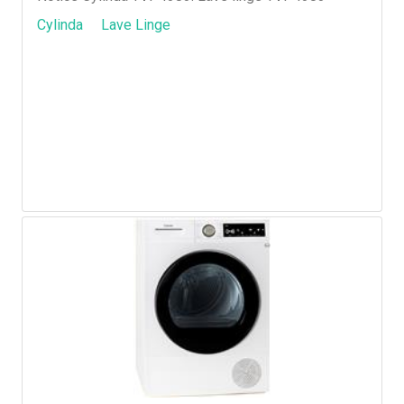
Cylinda
Lave Linge