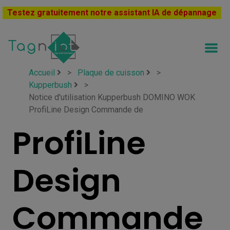
Testez gratuitement notre assistant IA de dépannage
Accueil
>
Plaque de cuisson
>
Kupperbush
>
Notice d'utilisation Kupperbush DOMINO WOK
ProfiLine Design Commande de
ProfiLine
Design
Commande