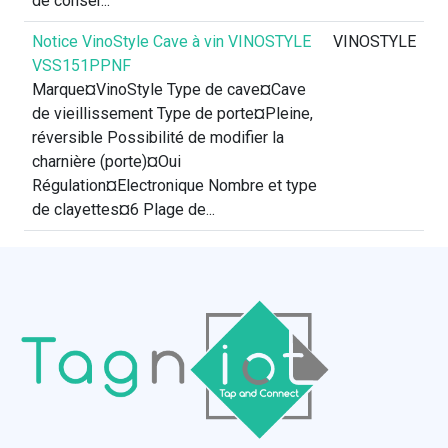
de conser...
Notice VinoStyle Cave à vin VINOSTYLE
VINOSTYLE
VSS151PPNF
Marque¤VinoStyle Type de cave¤Cave
de vieillissement Type de porte¤Pleine,
réversible Possibilité de modifier la
charnière (porte)¤Oui
Régulation¤Electronique Nombre et type
de clayettes¤6 Plage de...