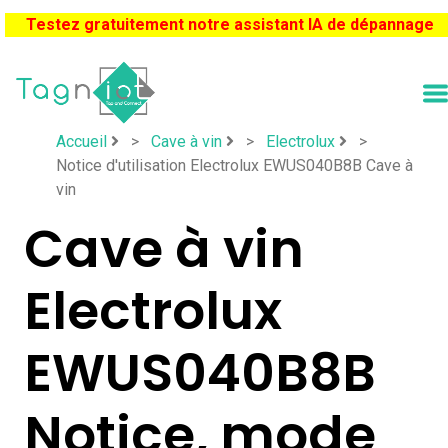
Testez gratuitement notre assistant IA de dépannage
Accueil
>
Cave à vin
>
Electrolux
>
Notice d'utilisation Electrolux EWUS040B8B Cave à
vin
Cave à vin
Electrolux
EWUS040B8B
Notice, mode