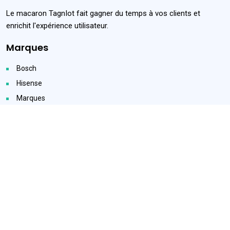
Le macaron TagnIot fait gagner du temps à vos clients et
enrichit l'expérience utilisateur.
Marques
Bosch
Hisense
Marques
Guide de dépannage
Tous les appareils
Toutes les catégories
Services
Notice d'utilisation
Conseils d'entretien
Remonté d'information
Maintenance prédictive