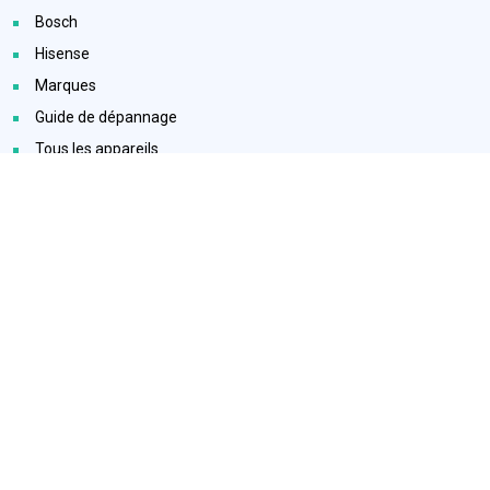
Bosch
Hisense
Marques
Guide de dépannage
Tous les appareils
Toutes les catégories
Services
Notice d'utilisation
Conseils d'entretien
Remonté d'information
Maintenance prédictive
Service après vente (SAV)
Vente d'accessoires
Contact