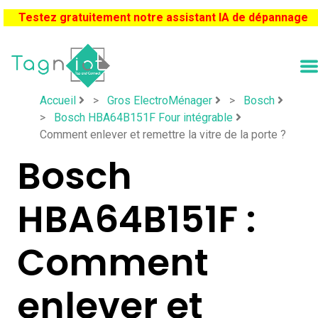
Testez gratuitement notre assistant IA de dépannage
Accueil
>
Gros ElectroMénager
>
Bosch
>
Bosch HBA64B151F Four intégrable
Comment enlever et remettre la vitre de la porte ?
Bosch
HBA64B151F :
Comment
enlever et