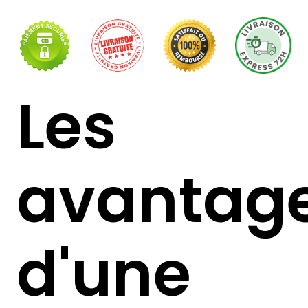
Les
avantag
d'une