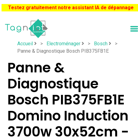
Testez gratuitement notre assistant IA de dépannage
Accueil
>
Electroménager
>
Bosch
>
Panne & Diagnostique Bosch PIB375FB1E
Panne &
Diagnostique
Bosch PIB375FB1E
Domino Induction
3700w 30x52cm -