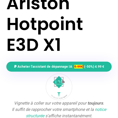
Ariston
Hotpoint
E3D X1
Acheter l'assistant de dépannage IA
9.99€
(-50%) 4.99 €
Vignette à coller sur votre appareil pour
toujours
.
Il suffit de rapprocher votre smartphone et la
notice
structurée
s'affiche instantanément.