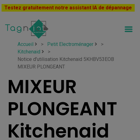
Testez gratuitement notre assistant IA de dépannage
Accueil
>
Petit Electroménager
>
Kitchenaid
>
Notice d'utilisation Kitchenaid 5KHBV53EOB
MIXEUR PLONGEANT
MIXEUR
PLONGEANT
Kitchenaid