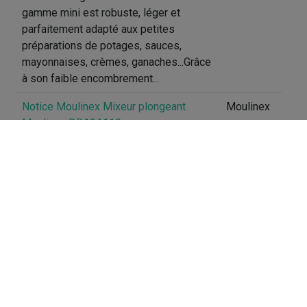
gamme mini est robuste, léger et
parfaitement adapté aux petites
préparations de potages, sauces,
mayonnaises, crèmes, ganaches...Grâce
à son faible encombrement...
Notice Moulinex Mixeur plongeant
Moulinex
Moulinex DD12A110
Doté d'une puissance de 350 W pour
des résultats parfaits sans effort, le
mixeur plongeant Turbomix de Moulinex
a été conçu pour répondre à tous vos
besoins de mixage. Ce mixeur
plongeant facile à ...