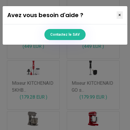
Avez vous besoin d'aide ?
×
KitchenAid Classic
KitchenAid Classic
Contactez le SAV
5K4...
5K4...
(449 EUR )
(449 EUR )
Mixeur KITCHENAID
Mixeur KITCHENAID
5KHB...
GO s...
(179.28 EUR )
(179.99 EUR )