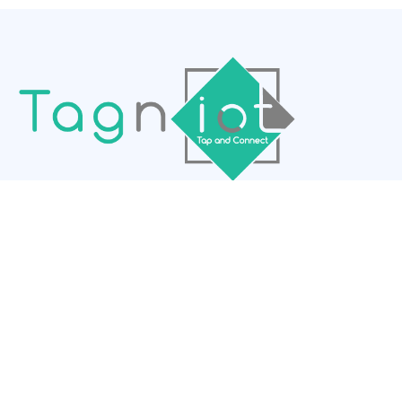
Le macaron TagnIot fait gagner du temps à vos clients et
enrichit l'expérience utilisateur.
Marques
Bosch
Hisense
Marques
Guide de dépannage