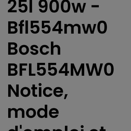
25l 900w -
Bfl554mw0
Bosch
BFL554MW0
Notice,
mode