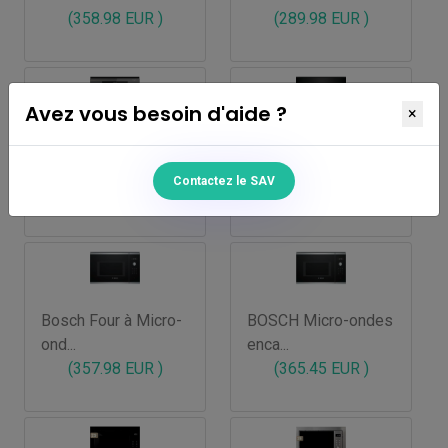
(358.98 EUR )
(289.98 EUR )
Avez vous besoin d'aide ?
×
Teka Four à Micro-
Siemens Four à
onde...
Micro-o...
Contactez le SAV
(493.98 EUR )
(886.98 EUR )
Bosch Four à Micro-
BOSCH Micro-ondes
ond...
enca...
(357.98 EUR )
(365.45 EUR )