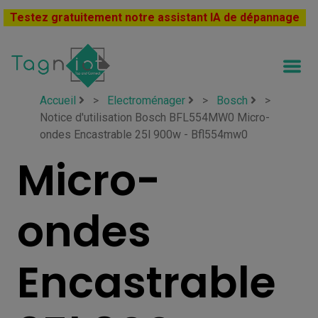
Testez gratuitement notre assistant IA de dépannage
Accueil
>
Electroménager
>
Bosch
>
Notice d'utilisation Bosch BFL554MW0 Micro-
ondes Encastrable 25l 900w - Bfl554mw0
Micro-
ondes
Encastrable