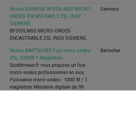
Notice SIEMENS BF555LMS0 MICRO-
Siemens
ONDES ENCASTRABLE 25L INOX
SIEMENS
BF555LMS0 MICRO-ONDES
ENCASTRABLE 25L INOX SIEMENS
Notice BARTSCHER Four micro-ondes
Bartscher
25L 1000W 1 Magnétron
Quiditmieux.fr vous propose un four
micro-ondes professionnel en inox.
Puissance micro-ondes : 1000 W / 1
magnétron Minuterie digitale de 99
minutes. Excellent rapport qualité/prix.
Notice LG Micro-ondes NeoChef 25L LG
LG
MH6535GIB Noir
CARACTERISTIQUES Moteur Smart
Inverter Capacité litres 25 L
Programmation Tactile Type Bandeau de